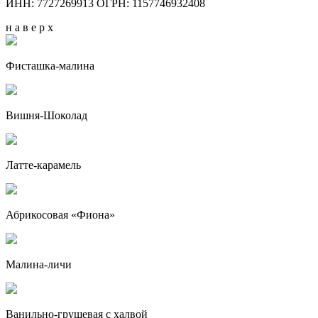
ИНН: 7727269913 ОГРН: 1157746932408
н а в е р х
Фисташка-малина
Вишня-Шоколад
Латте-карамель
Абрикосовая «Фиона»
Малина-личи
Ванильно-грушевая с халвой