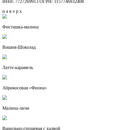
ИНН: 7727269913 ОГРН: 1157746932408
н а в е р х
Фисташка-малина
Вишня-Шоколад
Латте-карамель
Абрикосовая «Фиона»
Малина-личи
Ванильно-грушевая с халвой