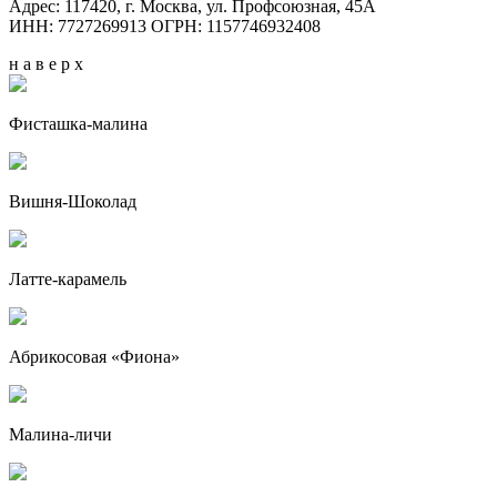
Адрес: 117420, г. Москва, ул. Профсоюзная, 45А
ИНН: 7727269913 ОГРН: 1157746932408
н а в е р х
Фисташка-малина
Вишня-Шоколад
Латте-карамель
Абрикосовая «Фиона»
Малина-личи