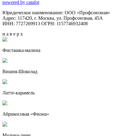
powered by catafot
Юридическое наименование: ООО «Профсоюзная»
Адрес: 117420, г. Москва, ул. Профсоюзная, 45А
ИНН: 7727269913 ОГРН: 1157746932408
н а в е р х
Фисташка-малина
Вишня-Шоколад
Латте-карамель
Абрикосовая «Фиона»
Малина-личи