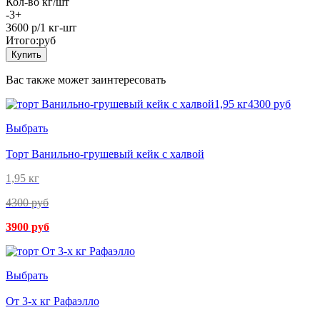
Кол-во кг/шт
-
3
+
3600
р/1 кг-шт
Итого:
руб
Купить
Вас также может заинтересовать
Выбрать
Торт Ванильно-грушевый кейк с халвой
1,95 кг
4300 руб
3900 руб
Выбрать
От 3-х кг Рафаэлло