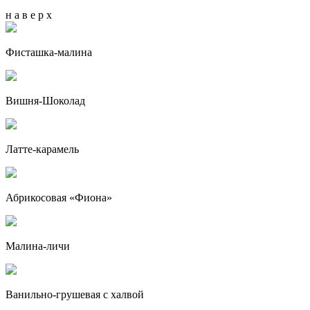
н а в е р х
Фисташка-малина
Вишня-Шоколад
Латте-карамель
Абрикосовая «Фиона»
Малина-личи
Ванильно-грушевая с халвой